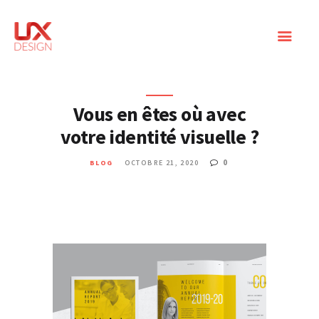
SITES WEB
Vous en êtes où avec
votre identité visuelle ?
MARKETING DIGITAL
COMMUNITY
0
BLOG
OCTOBRE 21, 2020
MANAGEMENT
BLOG
CONTACT