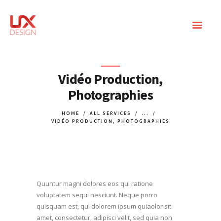
SITES WEB
Vidéo Production,
Photographies
MARKETING DIGITAL
COMMUNITY
HOME
ALL SERVICES
...
VIDÉO PRODUCTION, PHOTOGRAPHIES
MANAGEMENT
BLOG
CONTACT
Quuntur magni dolores eos qui ratione
voluptatem sequi nesciunt. Neque porro
quisquam est, qui dolorem ipsum quiaolor sit
amet, consectetur, adipisci velit, sed quia non