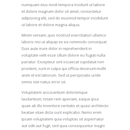
numquam eius modi tempora incidunt ut labore
et dolore magnam dolor sit amet, consectetur
adipisicing elit, sed do eiusmod tempor incididunt
ut labore et dolore magna aliqua.
Minim veniam, quis nostrud exercitation ullamco
laboris nisi ut aliquip ex ea commodo consequat.
Duis aute irure dolor in reprehenderit in
voluptate velit esse cillum dolore eu fugiat nulla
pariatur. Excepteur sint occaecat cupidatat non
proident, sunt in culpa qui officia deserunt mollit
anim id est laborum. Sed ut perspiciatis unde
omnis iste natus error sit.
Voluptatem accusantium doloremque
laudantium, totam rem aperiam, eaque ipsa
quae ab illo inventore veritatis et quasi architecto
beatae vitae dicta sunt explicabo. Nemo enim
ipsam voluptatem quia voluptas sit aspernatur
aut odit aut fugit, sed quia consequuntur magni