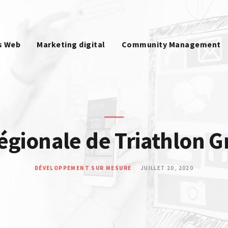
SITES WEB
MARKETING DIGITAL
s Web
Marketing digital
Community Management
COMMUNITY
MANAGEMENT
BLOG
égionale de Triathlon G
CONTACT
DÉVELOPPEMENT SUR MESURE
JUILLET 20, 2020