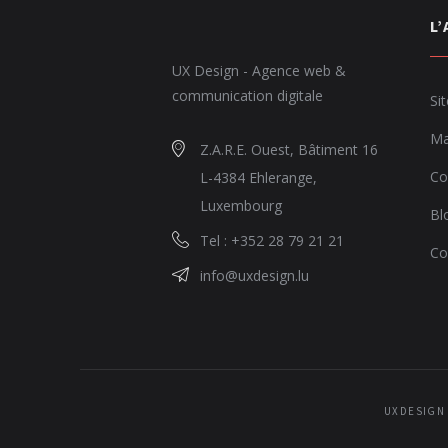
L
UX Design - Agence web &
communication digitale
Si
Ma
Z.A.R.E. Ouest, Bâtiment 16
Co
L-4384 Ehlerange,
Luxembourg
Bl
Tel : +352 28 79 21 21
Co
info@uxdesign.lu
UXDESIGN 