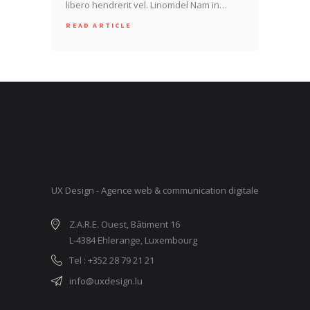
libero hendrerit vel. Linomdel Nam in…
READ ARTICLE
UX Design - Agence web & communication digitale
Z.A.R.E. Ouest, Bâtiment 16
L-4384 Ehlerange, Luxembourg
Tel : +352 28 79 21 21
info@uxdesign.lu